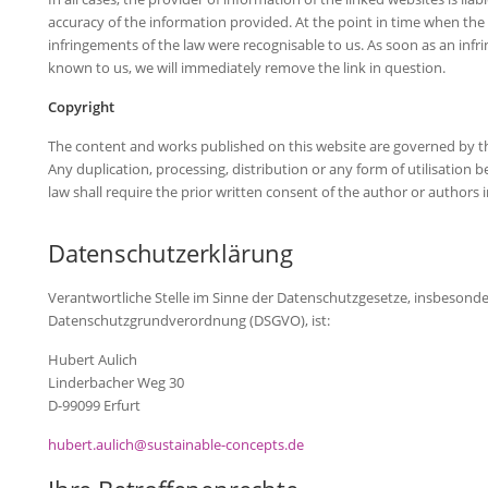
accuracy of the information provided. At the point in time when the 
infringements of the law were recognisable to us. As soon as an inf
known to us, we will immediately remove the link in question.
Copyright
The content and works published on this website are governed by t
Any duplication, processing, distribution or any form of utilisation
law shall require the prior written consent of the author or authors 
Datenschutzerklärung
Verantwortliche Stelle im Sinne der Datenschutzgesetze, insbesonde
Datenschutzgrundverordnung (DSGVO), ist:
Hubert Aulich
Linderbacher Weg 30
D-99099 Erfurt
hubert.aulich@sustainable-concepts.de