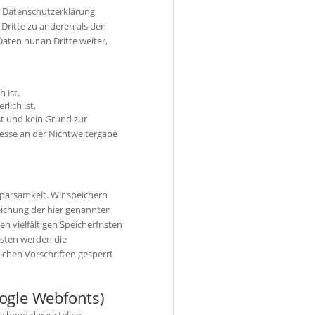
r Datenschutzerklärung
Dritte zu anderen als den
aten nur an Dritte weiter,
 ist,
lich ist,
st und kein Grund zur
esse an der Nichtweitergabe
parsamkeit. Wir speichern
eichung der hier genannten
n vielfältigen Speicherfristen
isten werden die
chen Vorschriften gesperrt
ogle Webfonts)