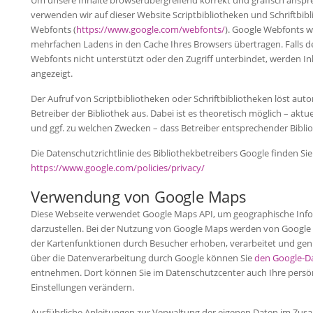
Um unsere Inhalte browserübergreifend korrekt und grafisch anspr
verwenden wir auf dieser Website Scriptbibliotheken und Schriftbibl
Webfonts (
https://www.google.com/webfonts/
). Google Webfonts 
mehrfachen Ladens in den Cache Ihres Browsers übertragen. Falls d
Webfonts nicht unterstützt oder den Zugriff unterbindet, werden Inh
angezeigt.
Der Aufruf von Scriptbibliotheken oder Schriftbibliotheken löst au
Betreiber der Bibliothek aus. Dabei ist es theoretisch möglich – aktue
und ggf. zu welchen Zwecken – dass Betreiber entsprechender Bibl
Die Datenschutzrichtlinie des Bibliothekbetreibers Google finden Sie 
https://www.google.com/policies/privacy/
Verwendung von Google Maps
Diese Webseite verwendet Google Maps API, um geographische Info
darzustellen. Bei der Nutzung von Google Maps werden von Google
der Kartenfunktionen durch Besucher erhoben, verarbeitet und gen
über die Datenverarbeitung durch Google können Sie
den Google-D
entnehmen. Dort können Sie im Datenschutzcenter auch Ihre persö
Einstellungen verändern.
Ausführliche Anleitungen zur Verwaltung der eigenen Daten im Zu