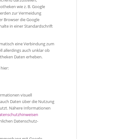
echend darzustellen,
iotheken wie z. B. Google
werden zur Vermeidung
er Browser die Google
alte in einer Standardschrift
tomatisch eine Verbindung zum
ll allerdings auch unklar ob
iotheken Daten erheben.
hier:
rmationen visuell
 auch Daten über die Nutzung
utzt. Nähere Informationen
atenschutzhinweisen
nlichen Datenschutz-
sammenhang mit Google-