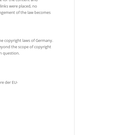
links were placed, no
ringement of the law becomes
he copyright laws of Germany.
 beyond the scope of copyright
in question.
re der EU-