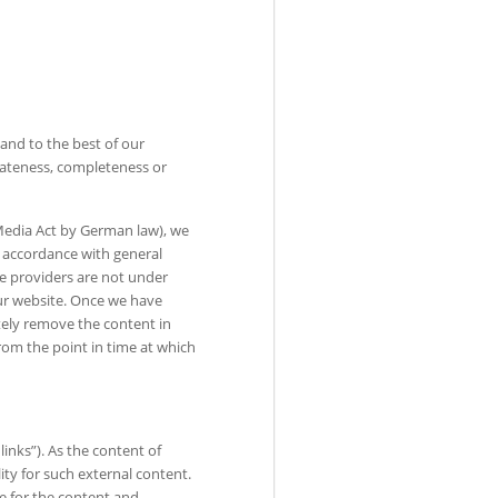
and to the best of our
dateness, completeness or
 Media Act by German law), we
n accordance with general
ce providers are not under
ur website. Once we have
tely remove the content in
rom the point in time at which
links”). As the content of
ity for such external content.
ble for the content and