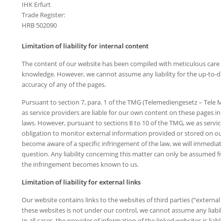
IHK Erfurt
Trade Register:
HRB 502090
Limitation of liability for internal content
The content of our website has been compiled with meticulous care 
knowledge. However, we cannot assume any liability for the up-to-
accuracy of any of the pages.
Pursuant to section 7, para. 1 of the TMG (Telemediengesetz – Tele
as service providers are liable for our own content on these pages i
laws. However, pursuant to sections 8 to 10 of the TMG, we as servi
obligation to monitor external information provided or stored on o
become aware of a specific infringement of the law, we will immedia
question. Any liability concerning this matter can only be assumed f
the infringement becomes known to us.
Limitation of liability for external links
Our website contains links to the websites of third parties (“external 
these websites is not under our control, we cannot assume any liabil
In all cases, the provider of information of the linked websites is lia